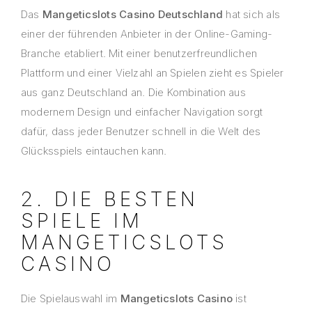
Das
Mangeticslots Casino Deutschland
hat sich als
einer der führenden Anbieter in der Online-Gaming-
Branche etabliert. Mit einer benutzerfreundlichen
Plattform und einer Vielzahl an Spielen zieht es Spieler
aus ganz Deutschland an. Die Kombination aus
modernem Design und einfacher Navigation sorgt
dafür, dass jeder Benutzer schnell in die Welt des
Glücksspiels eintauchen kann.
2. DIE BESTEN
SPIELE IM
MANGETICSLOTS
CASINO
Die Spielauswahl im
Mangeticslots Casino
ist