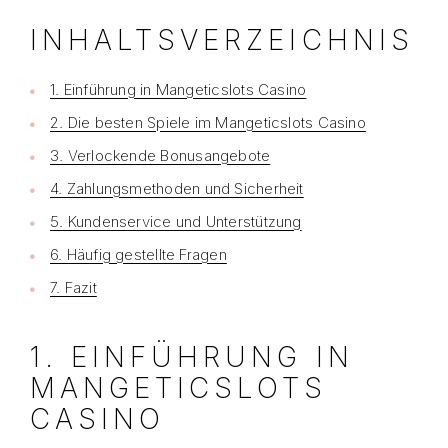
INHALTSVERZEICHNIS
1. Einführung in Mangeticslots Casino
2. Die besten Spiele im Mangeticslots Casino
3. Verlockende Bonusangebote
4. Zahlungsmethoden und Sicherheit
5. Kundenservice und Unterstützung
6. Häufig gestellte Fragen
7. Fazit
1. EINFÜHRUNG IN
MANGETICSLOTS
CASINO