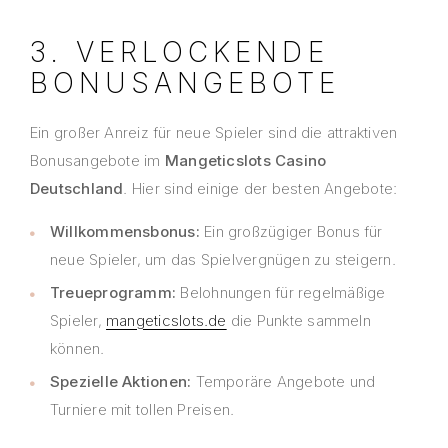
3. VERLOCKENDE
BONUSANGEBOTE
Ein großer Anreiz für neue Spieler sind die attraktiven
Bonusangebote im
Mangeticslots Casino
Deutschland
. Hier sind einige der besten Angebote:
Willkommensbonus:
Ein großzügiger Bonus für
neue Spieler, um das Spielvergnügen zu steigern.
Treueprogramm:
Belohnungen für regelmäßige
Spieler,
mangeticslots.de
die Punkte sammeln
können.
Spezielle Aktionen:
Temporäre Angebote und
Turniere mit tollen Preisen.