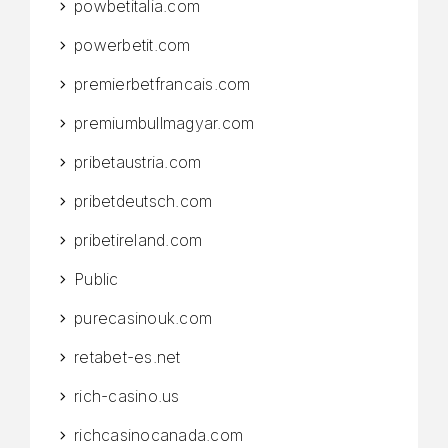
powbetitalia.com
powerbetit.com
premierbetfrancais.com
premiumbullmagyar.com
pribetaustria.com
pribetdeutsch.com
pribetireland.com
Public
purecasinouk.com
retabet-es.net
rich-casino.us
richcasinocanada.com