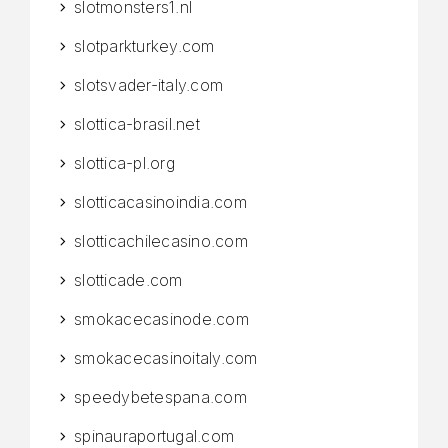
slotmonsters1.nl
slotparkturkey.com
slotsvader-italy.com
slottica-brasil.net
slottica-pl.org
slotticacasinoindia.com
slotticachilecasino.com
slotticade.com
smokacecasinode.com
smokacecasinoitaly.com
speedybetespana.com
spinauraportugal.com