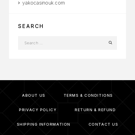
yakocasinouk.com
SEARCH
ABOUT US
TERMS & CONDITIONS
PRIVACY POLICY
RETURN & REFUND
SHIPPING INFORMATION
CONTACT US