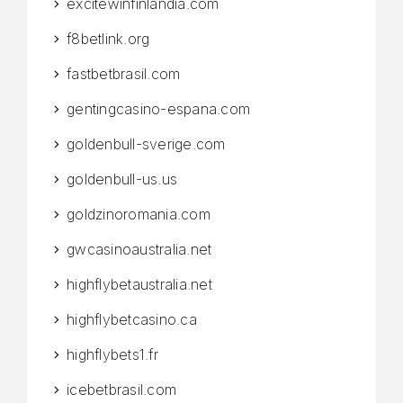
excitewinfinlandia.com
f8betlink.org
fastbetbrasil.com
gentingcasino-espana.com
goldenbull-sverige.com
goldenbull-us.us
goldzinoromania.com
gwcasinoaustralia.net
highflybetaustralia.net
highflybetcasino.ca
highflybets1.fr
icebetbrasil.com