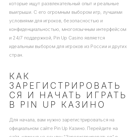
которые ищут развлекательный опыт и реальные
выигрыши. С его огромным выбором игр, лучшими
условиями для игроков, безопасностью и
конфиденциальностью, многоязычным интерфейсом
и 24/7 поддержкой, Pin Up Casino является
идеальным выбором для игроков из России и других
стран.
КАК
ЗАРЕГИСТРИРОВАТЬ
СЯ И НАЧАТЬ ИГРАТЬ
В PIN UP КАЗИНО
Для начала, вам нужно зарегистрироваться на
официальном сайте Pin Up Казино. Перейдите на
сайт, кликнув на ссылку “Зарегистрироваться” в