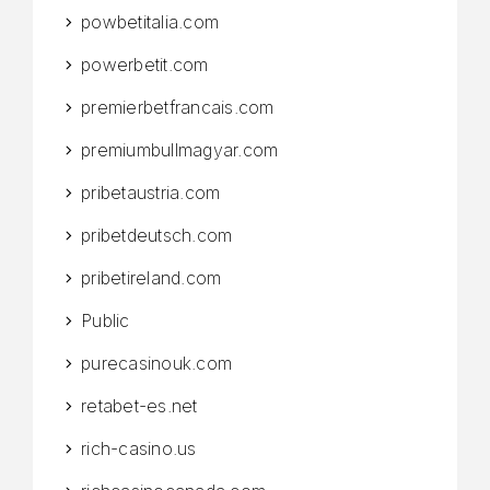
powbetitalia.com
powerbetit.com
premierbetfrancais.com
premiumbullmagyar.com
pribetaustria.com
pribetdeutsch.com
pribetireland.com
Public
purecasinouk.com
retabet-es.net
rich-casino.us