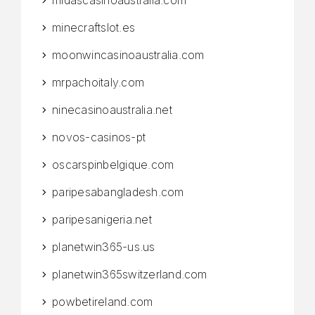
minecraftslot.es
moonwincasinoaustralia.com
mrpachoitaly.com
ninecasinoaustralia.net
novos-casinos-pt
oscarspinbelgique.com
paripesabangladesh.com
paripesanigeria.net
planetwin365-us.us
planetwin365switzerland.com
powbetireland.com