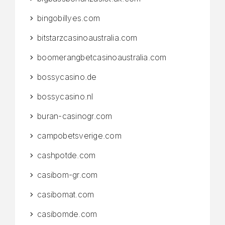
bingobillyes.com
bitstarzcasinoaustralia.com
boomerangbetcasinoaustralia.com
bossycasino.de
bossycasino.nl
buran-casinogr.com
campobetsverige.com
cashpotde.com
casibom-gr.com
casibomat.com
casibomde.com