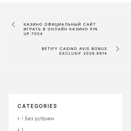
КАЗИНО ОФИЦИАЛЬНЫЙ САЙТ
ИГРАТЬ В ОНЛАЙН КАЗИНО PIN
UP.7054
BETIFY CASINO AVIS BONUS
EXCLUSIF 2026.9914
CATEGORIES
! Без рубрики
1