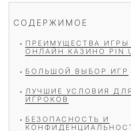
СОДЕРЖИМОЕ
ПРЕИМУЩЕСТВА ИГРЫ
ОНЛАЙН КАЗИНО PIN 
БОЛЬШОЙ ВЫБОР ИГР
ЛУЧШИЕ УСЛОВИЯ ДЛ
ИГРОКОВ
БЕЗОПАСНОСТЬ И
КОНФИДЕНЦИАЛЬНОС