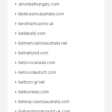
amonbethungary.com
bbetcasinoaustralia.com
beckhamcasino.uk
betlabelsl.com
betmancasinoaustralia.net
betnationid.com
betovocanada.com
betovodeutsch.com
bettson-gr.net
bettsonitaly.com
betwaycasinoaustralia.com
bigbassbonanzaslot.uk.com