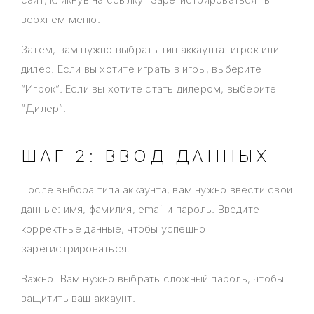
верхнем меню.
Затем, вам нужно выбрать тип аккаунта: игрок или
дилер. Если вы хотите играть в игры, выберите
“Игрок”. Если вы хотите стать дилером, выберите
“Дилер”.
ШАГ 2: ВВОД ДАННЫХ
После выбора типа аккаунта, вам нужно ввести свои
данные: имя, фамилия, email и пароль. Введите
корректные данные, чтобы успешно
зарегистрироваться.
Важно! Вам нужно выбрать сложный пароль, чтобы
защитить ваш аккаунт.