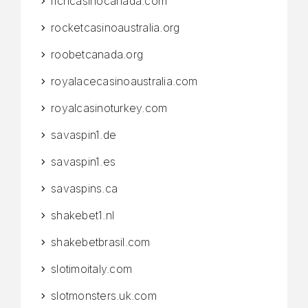
richcasinocanada.com
rocketcasinoaustralia.org
roobetcanada.org
royalacecasinoaustralia.com
royalcasinoturkey.com
savaspin1.de
savaspin1.es
savaspins.ca
shakebet1.nl
shakebetbrasil.com
slotimoitaly.com
slotmonsters.uk.com