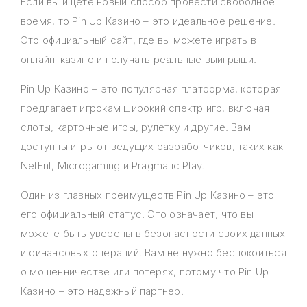
Если вы ищете новый способ провести свободное
время, то Pin Up Казино – это идеальное решение.
Это официальный сайт, где вы можете играть в
онлайн-казино и получать реальные выигрыши.
Pin Up Казино – это популярная платформа, которая
предлагает игрокам широкий спектр игр, включая
слоты, карточные игры, рулетку и другие. Вам
доступны игры от ведущих разработчиков, таких как
NetEnt, Microgaming и Pragmatic Play.
Один из главных преимуществ Pin Up Казино – это
его официальный статус. Это означает, что вы
можете быть уверены в безопасности своих данных
и финансовых операций. Вам не нужно беспокоиться
о мошенничестве или потерях, потому что Pin Up
Казино – это надежный партнер.