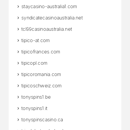
staycasino-australia1.com
syndicatecasinoaustralia.net
tcl99casinoaustralia.net
tipico-at.com
tipicofrances.com
tipicopl.com
tipicoromania.com
tipicoschweiz.com
tonyspins1.be
tonyspins1.it
tonyspinscasino.ca