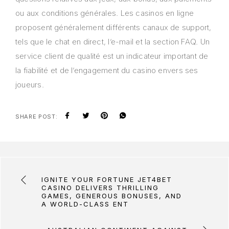
ou aux conditions générales. Les casinos en ligne
proposent généralement différents canaux de support,
tels que le chat en direct, l’e-mail et la section FAQ. Un
service client de qualité est un indicateur important de
la fiabilité et de l’engagement du casino envers ses
joueurs.
SHARE POST:
IGNITE YOUR FORTUNE JET4BET
CASINO DELIVERS THRILLING
GAMES, GENEROUS BONUSES, AND
A WORLD-CLASS ENT