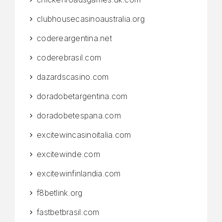
clubhousecasinoaustralia.org
codereargentina.net
coderebrasil.com
dazardscasino.com
doradobetargentina.com
doradobetespana.com
excitewincasinoitalia.com
excitewinde.com
excitewinfinlandia.com
f8betlink.org
fastbetbrasil.com