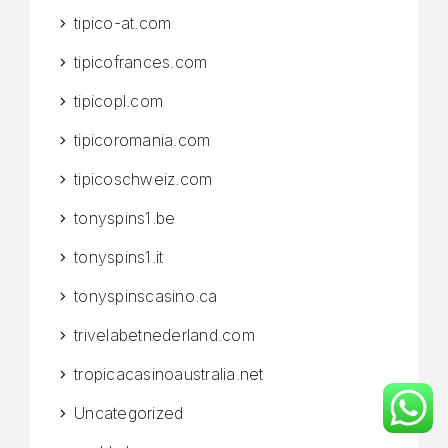
tipico-at.com
tipicofrances.com
tipicopl.com
tipicoromania.com
tipicoschweiz.com
tonyspins1.be
tonyspins1.it
tonyspinscasino.ca
trivelabetnederland.com
tropicacasinoaustralia.net
Uncategorized