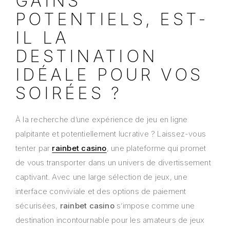
GAINS
POTENTIELS, EST-
IL LA
DESTINATION
IDÉALE POUR VOS
SOIRÉES ?
À la recherche d’une expérience de jeu en ligne
palpitante et potentiellement lucrative ? Laissez-vous
tenter par
rainbet casino
, une plateforme qui promet
de vous transporter dans un univers de divertissement
captivant. Avec une large sélection de jeux, une
interface conviviale et des options de paiement
sécurisées,
rainbet casino
s’impose comme une
destination incontournable pour les amateurs de jeux