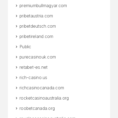
premiumbullmagyar.com
pribetaustria.com
pribetdeutsch.com
pribetireland.com
Public
purecasinouk.com
retabet-es.net
rich-casino.us
richcasinocanada.com
rocketcasinoaustralia.org
roobetcanada.org