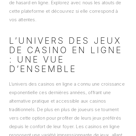
de hasard en ligne. Explorez avec nous les atouts de
cette plateforme et découvrez si elle correspond à
vos attentes.
L’UNIVERS DES JEUX
DE CASINO EN LIGNE
: UNE VUE
D’ENSEMBLE
L’univers des casinos en ligne a connu une croissance
exponentielle ces dernières années, offrant une
alternative pratique et accessible aux casinos
traditionnels. De plus en plus de joueurs se tournent
vers cette option pour profiter de leurs jeux préférés
depuis le confort de leur foyer. Les casinos en ligne
proposent une variété impressionnante de jeux, allant