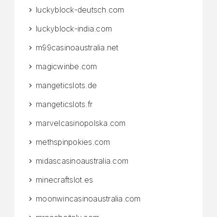
luckyblock-deutsch.com
luckyblock-india.com
m99casinoaustralia.net
magicwinbe.com
mangeticslots.de
mangeticslots.fr
marvelcasinopolska.com
methspinpokies.com
midascasinoaustralia.com
minecraftslot.es
moonwincasinoaustralia.com