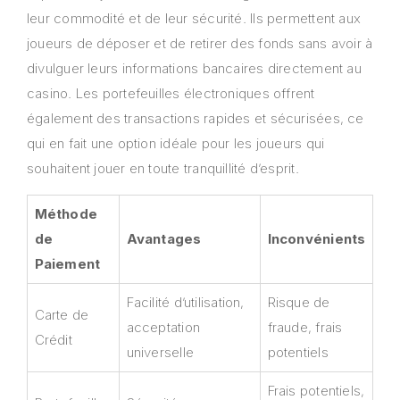
leur commodité et de leur sécurité. Ils permettent aux
joueurs de déposer et de retirer des fonds sans avoir à
divulguer leurs informations bancaires directement au
casino. Les portefeuilles électroniques offrent
également des transactions rapides et sécurisées, ce
qui en fait une option idéale pour les joueurs qui
souhaitent jouer en toute tranquillité d’esprit.
Méthode
de
Avantages
Inconvénients
Paiement
Facilité d’utilisation,
Risque de
Carte de
acceptation
fraude, frais
Crédit
universelle
potentiels
Frais potentiels,