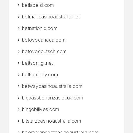
betlabelsl.com
betmancasinoaustralia.net
betnationid.com
betovocanada.com
betovodeutsch.com
bettson-gr.net
bettsonitaly.com
betwaycasinoaustralia.com
bigbassbonanzaslot.uk.com
bingobillyes.com
bitstarzcasinoaustralia.com
boomerangbetcasinoaustralia.com