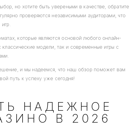
ыбор, но хотите быть увереными в качестве, обратите
егулярно проверяются независимыми аудиторами, что
 игр.
оматах, которые являются основой любого онлайн-
ак классические модели, так и современные игры с
ами.
ешение, и мы надеемся, что наш обзор поможет вам
вой путь к успеху уже сегодня!
АТЬ НАДЕЖНОЕ
ЗИНО В 2026