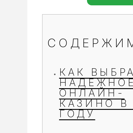
СОДЕРЖИ
КАК ВЫБР
НАДЕЖНО
ОНЛАЙН-
КАЗИНО В
ГОДУ