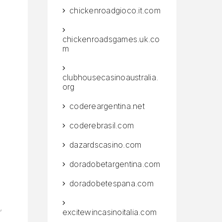
chickenroadgioco.it.com
chickenroadsgames.uk.co
m
clubhousecasinoaustralia.
org
codereargentina.net
coderebrasil.com
dazardscasino.com
doradobetargentina.com
doradobetespana.com
,
excitewincasinoitalia.com