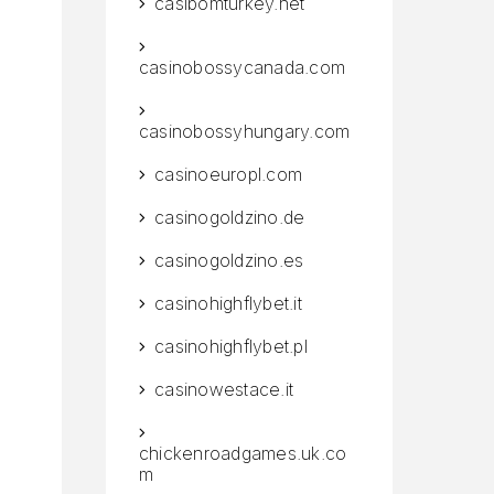
casibomturkey.net
casinobossycanada.com
casinobossyhungary.com
casinoeuropl.com
casinogoldzino.de
casinogoldzino.es
casinohighflybet.it
casinohighflybet.pl
casinowestace.it
chickenroadgames.uk.co
m