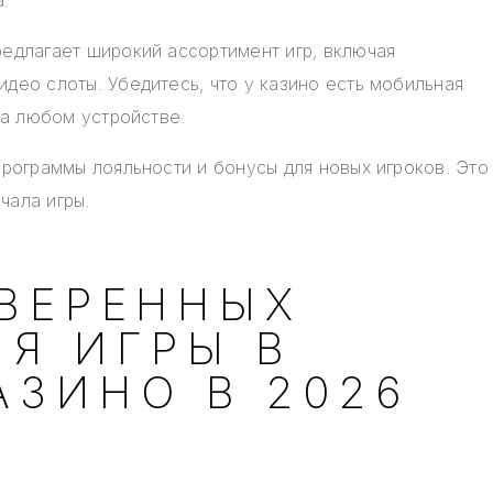
.
редлагает широкий ассортимент игр, включая
део слоты. Убедитесь, что у казино есть мобильная
на любом устройстве.
программы лояльности и бонусы для новых игроков. Это
чала игры.
ОВЕРЕННЫХ
Я ИГРЫ В
ЗИНО В 2026