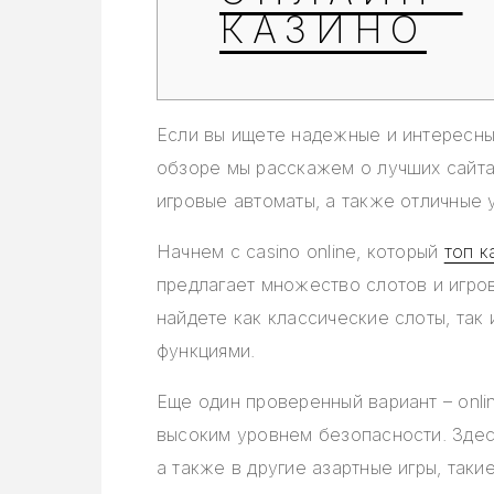
КАЗИНО
Если вы ищете надежные и интересны
обзоре мы расскажем о лучших сайта
игровые автоматы, а также отличные у
Начнем с casino online, который
топ к
предлагает множество слотов и игро
найдете как классические слоты, так
функциями.
Еще один проверенный вариант – onli
высоким уровнем безопасности. Здес
а также в другие азартные игры, такие