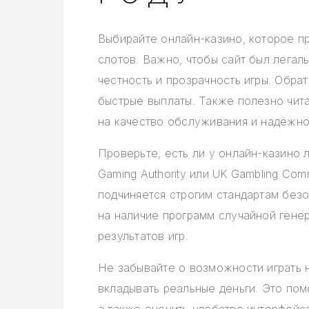
Выбирайте онлайн-казино, которое п
слотов. Важно, чтобы сайт был легал
честность и прозрачность игры. Обра
быстрые выплаты. Также полезно чита
на качество обслуживания и надёжно
Проверьте, есть ли у онлайн-казино л
Gaming Authority или UK Gambling Com
подчиняется строгим стандартам безо
на наличие программ случайной генер
результатов игр.
Не забывайте о возможности играть 
вкладывать реальные деньги. Это пом