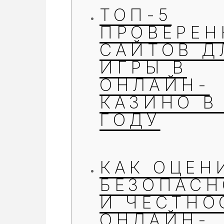
ТОП-5
ПРОВЕРЕН
САЙТОВ Д
ИГРЫ В
ОНЛАЙН-
КАЗИНО В
ГОДУ
КАК ОЦЕН
БЕЗОПАСН
И ЧЕСТНО
ОНЛАЙН-