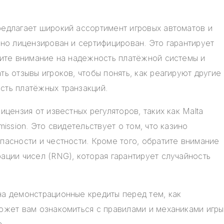
редлагает широкий ассортимент игровых автоматов и
ьно лицензирован и сертифицирован. Это гарантирует
тите внимание на надежность платёжной системы и
ть отзывы игроков, чтобы понять, как реагируют другие
сть платёжных транзакций.
ицензия от известных регуляторов, таких как Malta
mission. Это свидетельствует о том, что казино
пасности и честности. Кроме того, обратите внимание
ации чисел (RNG), которая гарантирует случайность
на демонстрационные кредиты перед тем, как
ожет вам ознакомиться с правилами и механиками игры