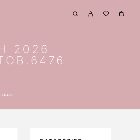
Н 2026
ТОВ.6476
В.6476