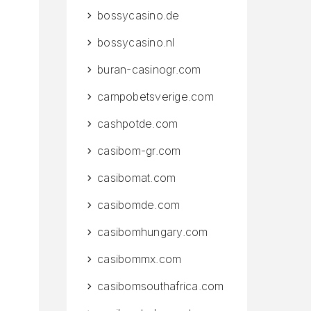
bossycasino.de
bossycasino.nl
buran-casinogr.com
campobetsverige.com
cashpotde.com
casibom-gr.com
casibomat.com
casibomde.com
casibomhungary.com
casibommx.com
casibomsouthafrica.com