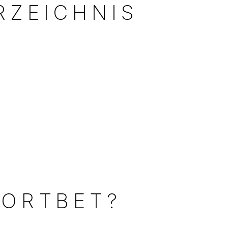
RZEICHNIS
PORTBET?