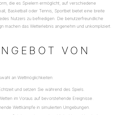
tform, die es Spielern ermöglicht, auf verschiedene
ll, Basketball oder Tennis, Sportbet bietet eine breite
jedes Nutzers zu befriedigen. Die benutzerfreundliche
n machen das Wetterlebnis angenehm und unkompliziert.
ANGEBOT VON
swahl an Wettmöglichkeiten:
Echtzeit und setzen Sie während des Spiels.
 Wetten im Voraus auf bevorstehende Ereignisse.
annende Wettkämpfe in simulierten Umgebungen.