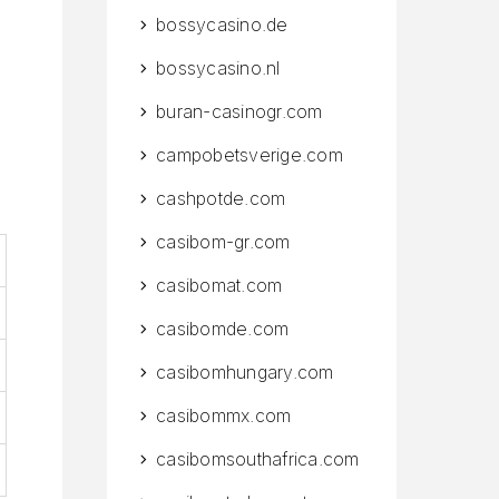
bossycasino.de
bossycasino.nl
buran-casinogr.com
campobetsverige.com
cashpotde.com
casibom-gr.com
casibomat.com
casibomde.com
casibomhungary.com
casibommx.com
casibomsouthafrica.com