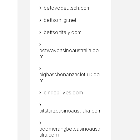
betovodeutsch.com
bettson-gr.net
bettsonitaly.com
betwaycasinoaustralia.co
m
bigbassbonanzaslot.uk.co
m
bingobillyes.com
bitstarzcasinoaustralia.com
boomerangbetcasinoaustr
alia.com