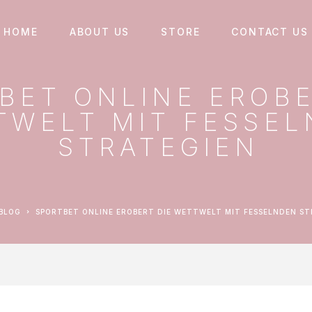
HOME
ABOUT US
STORE
CONTACT US
BET ONLINE EROBE
TWELT MIT FESSE
STRATEGIEN
BLOG
SPORTBET ONLINE EROBERT DIE WETTWELT MIT FESSELNDEN S