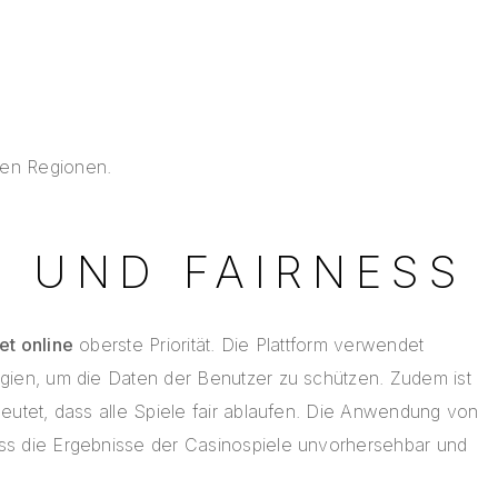
gen Regionen.
T UND FAIRNESS
et online
oberste Priorität. Die Plattform verwendet
logien, um die Daten der Benutzer zu schützen. Zudem ist
edeutet, dass alle Spiele fair ablaufen. Die Anwendung von
ass die Ergebnisse der Casinospiele unvorhersehbar und