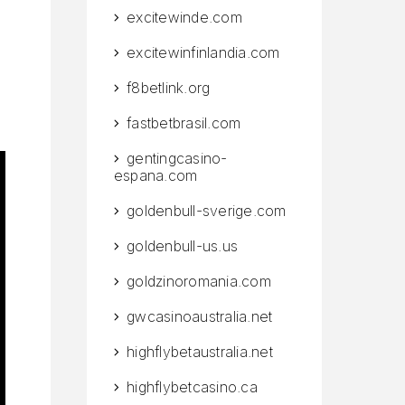
excitewinde.com
excitewinfinlandia.com
f8betlink.org
fastbetbrasil.com
gentingcasino-
espana.com
goldenbull-sverige.com
goldenbull-us.us
goldzinoromania.com
gwcasinoaustralia.net
highflybetaustralia.net
highflybetcasino.ca