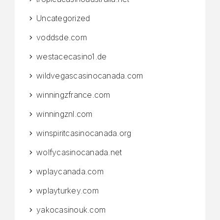
Uncategorized
voddsde.com
westacecasino1.de
wildvegascasinocanada.com
winningzfrance.com
winningznl.com
winspiritcasinocanada.org
wolfycasinocanada.net
wplaycanada.com
wplayturkey.com
yakocasinouk.com