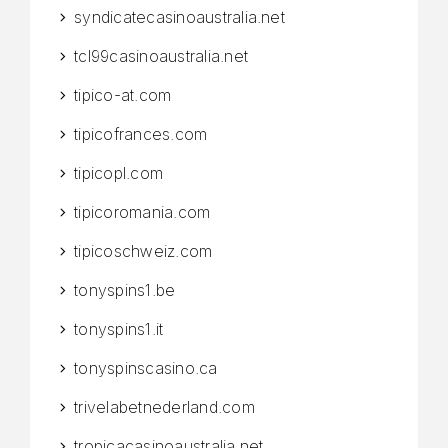
syndicatecasinoaustralia.net
tcl99casinoaustralia.net
tipico-at.com
tipicofrances.com
tipicopl.com
tipicoromania.com
tipicoschweiz.com
tonyspins1.be
tonyspins1.it
tonyspinscasino.ca
trivelabetnederland.com
tropicacasinoaustralia.net