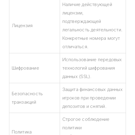
Наличие действующей
лицензии,
подтверждающей
Лицензия
легальность деятельности.
Конкретные номера могут
отличаться.
Использование передовых
Шифрование
технологий шифрования
данных (SSL).
Защита финансовых данных
Безопасность
игроков при проведении
транзакций
депозитов и снятий.
Строгое соблюдение
политики
Политика