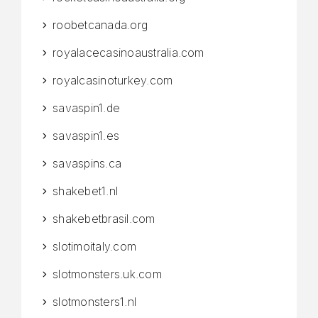
roobetcanada.org
royalacecasinoaustralia.com
royalcasinoturkey.com
savaspin1.de
savaspin1.es
savaspins.ca
shakebet1.nl
shakebetbrasil.com
slotimoitaly.com
slotmonsters.uk.com
slotmonsters1.nl