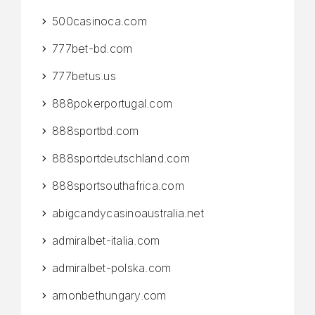
500casinoca.com
777bet-bd.com
777betus.us
888pokerportugal.com
888sportbd.com
888sportdeutschland.com
888sportsouthafrica.com
abigcandycasinoaustralia.net
admiralbet-italia.com
admiralbet-polska.com
amonbethungary.com