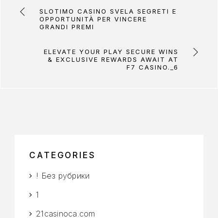
SLOTIMO CASINO SVELA SEGRETI E
OPPORTUNITÀ PER VINCERE
GRANDI PREMI
ELEVATE YOUR PLAY SECURE WINS
& EXCLUSIVE REWARDS AWAIT AT
F7 CASINO._6
CATEGORIES
! Без рубрики
1
21casinoca.com