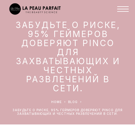
ЗАБУДЬТЕ О РИСКЕ,
95% ГЕЙМЕРОВ
ДОВЕРЯЮТ PINCO
ДЛЯ
ЗАХВАТЫВАЮЩИХ И
ЧЕСТНЫХ
РАЗВЛЕЧЕНИЙ В
СЕТИ.
HOME
BLOG
ЗАБУДЬТЕ О РИСКЕ, 95% ГЕЙМЕРОВ ДОВЕРЯЮТ PINCO ДЛЯ
ЗАХВАТЫВАЮЩИХ И ЧЕСТНЫХ РАЗВЛЕЧЕНИЙ В СЕТИ.