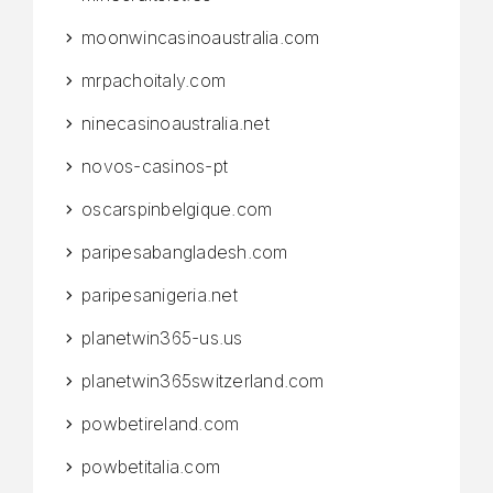
moonwincasinoaustralia.com
mrpachoitaly.com
ninecasinoaustralia.net
novos-casinos-pt
oscarspinbelgique.com
paripesabangladesh.com
paripesanigeria.net
planetwin365-us.us
planetwin365switzerland.com
powbetireland.com
powbetitalia.com