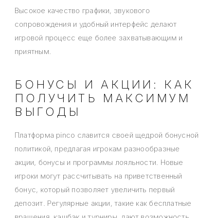
Высокое качество графики, звукового
сопровождения и удобный интерфейс делают
игровой процесс еще более захватывающим и
приятным.
БОНУСЫ И АКЦИИ: КАК
ПОЛУЧИТЬ МАКСИМУМ
ВЫГОДЫ
Платформа pinco славится своей щедрой бонусной
политикой, предлагая игрокам разнообразные
акции, бонусы и программы лояльности. Новые
игроки могут рассчитывать на приветственный
бонус, который позволяет увеличить первый
депозит. Регулярные акции, такие как бесплатные
вращения, кэшбэк и турниры, дают возможность