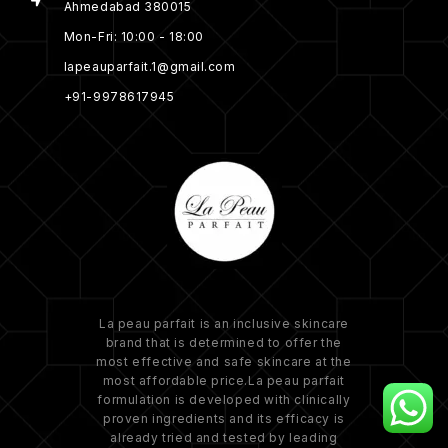
Ahmedabad 380015
Mon-Fri: 10:00 - 18:00
lapeauparfait.1@gmail.com
+91-9978617945
La peau parfait is an inclusive skincare
brand that is determined to offer the
most effective and safe skincare at the
most affordable price.La peau parfait
formulation is developed with clinically
proven ingredients and its efficacy is
already tried and tested by leading