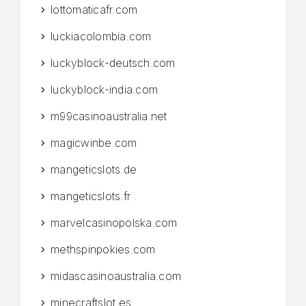
lottomaticafr.com
luckiacolombia.com
luckyblock-deutsch.com
luckyblock-india.com
m99casinoaustralia.net
magicwinbe.com
mangeticslots.de
mangeticslots.fr
marvelcasinopolska.com
methspinpokies.com
midascasinoaustralia.com
minecraftslot.es